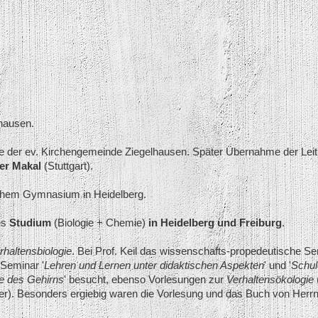
hausen.
der ev. Kirchengemeinde Ziegelhausen. Später Übernahme der Leit
er Makal
(Stuttgart).
chem Gymnasium in Heidelberg.
es
Studium
(Biologie + Chemie)
in Heidelberg und Freiburg
.
rhaltensbiologie
. Bei Prof. Keil das wissenschafts-propedeutische Se
 Seminar '
Lehren und Lernen unter didaktischen Aspekten
' und '
Schul
ie des Gehirns
' besucht, ebenso Vorlesungen zur
Verhaltensökologie
er). Besonders ergiebig waren die Vorlesung und das Buch von Herr