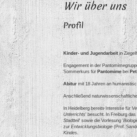
Wir über uns
Profil
Kinder- und Jugendarbeit
in Ziegel
Engagement in der Pantomimegruppe 
Sommerkurs für
Pantomime
bei
Pet
Abitur
mit 18 Jahren an humanistis
Anschließend naturwissenschaftlich
In Heidelberg bereits Interesse für
Ve
Unterrichts
' besucht. In Freiburg das
Stadtteil
' sowie die Vorlesung '
Biolog
zur
Entwicklungsbiologie
(Prof. Sand
Kindes
.